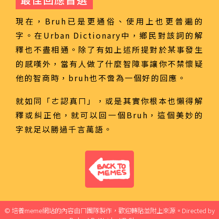
現在，Bruh已是更通俗、使用上也更普遍的
字。在Urban Dictionary中，鄉民對該詞的解
釋也不盡相通。除了有如上述所提對於某事發生
的感嘆外，當有人做了什麼智障事讓你不禁懷疑
他的智商時，bruh也不啻為一個好的回應。
就如同「ㄜ認真ㄇ」，或是其實你根本也懶得解
釋或糾正他，就可以回一個Bruh，這個美妙的
字就足以勝過千言萬語。
© 培養meme網站的內容由ㄇ團隊製作，歡迎轉貼並附上來源。Directed by