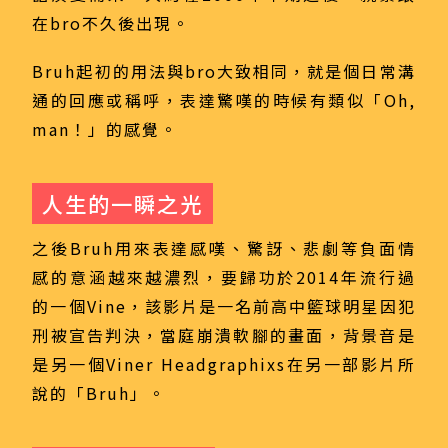
在bro不久後出現。
Bruh起初的用法與bro大致相同，就是個日常溝
通的回應或稱呼，表達驚嘆的時候有類似「Oh,
man！」的感覺。
人生的一瞬之光
之後Bruh用來表達感嘆、驚訝、悲劇等負面情
感的意涵越來越濃烈，要歸功於2014年流行過
的一個Vine，該影片是一名前高中籃球明星因犯
刑被宣告判決，當庭崩潰軟腳的畫面，背景音是
是另一個Viner Headgraphixs在另一部影片所
說的「Bruh」。