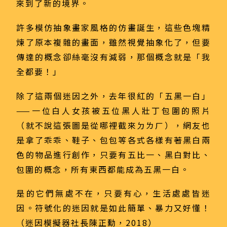
來到了新的境界。
許多模仿抽象畫家風格的仿畫誕生，這些色塊精
煉了原本複雜的畫面，雖然視覺抽象化了，但要
傳達的概念卻絲毫沒有減弱，那個概念就是「我
全都要！」
除了這兩個迷因之外，去年很紅的「五黑一白」
——一位白人女孩被五位黑人壯丁包圍的照片
（就不說這張圖是從哪裡截來ㄉㄌㄏ），網友也
是拿了乖乖、鞋子、包包等各式各樣有著黑白兩
色的物品進行創作，只要有五比一、黑白對比、
包圍的概念，所有東西都能成為五黑一白。
是的它們無處不在，只要有心，生活處處皆迷
因。符號化的迷因就是如此簡單、暴力又好懂！
（迷因模擬器社長陳正勳，2018）