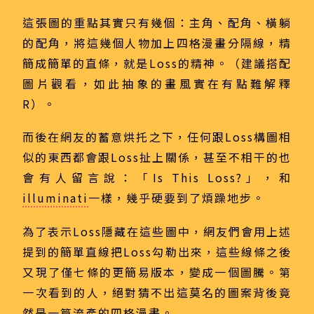
這張圖的重點其實只有幾個：主角、配角、橫躺
的配角，將這幾個人物加上四格漫畫分隔線，精
簡成簡單的直條，就是Loss的精神。（建議搭配
圖片觀看，如此抽象的畫風實在有點難解釋
R）。
而後在網友的蓄意烘托之下，任何跟Loss構圖相
似的東西都會跟Loss扯上關係，甚至不相干的也
會有人留言說：「Is This Loss?」，和
illuminati
一樣，幾乎硬要到了煩躁地步。
為了表示Loss隱藏在這些圖中，網友們會用上述
提到的簡單直線把Loss勾勒出來，這些線條之後
又現了僅七條的更簡易版本，變成一個圖騰。第
一次看到的人，絕對猜不出這莫名的圖案背後竟
然是一篇流產的四格漫畫。