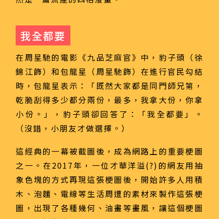
我全都要
在周星馳的電影《九品芝麻官》中，豹子頭（徐
錦江飾）和包龍星（周星馳飾）在進行官民勾結
時，包龍星表示：「既然大家都是同門師兄第，
乾脆刮得多少都分兩份，最多，我拿大份，你拿
小份。」，豹子頭卻回答了：「我全都要」。
（沒錯，小朋友才做選擇。）
這經典的一幕被截圖後，成為網路上的重要梗圖
之一。在2017年，一位才華洋溢(?)的網友用抽
象色塊的方式再現這張梗圖後，開始許多人用積
木、泡麵、電線等生活周遭的素材來製作這張梗
圖，出現了各種幾何、油畫等畫風，讓這個梗圖