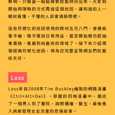
鮮明，只需要一點點線索就能辨別出來，大家就
開始用隱晦的方式再造這個迷因，讓知道的人一
眼就看懂，不懂的人卻會滿臉問號。
這些符號化的迷因使用的媒材五花八門，普通紙
筆手繪、隨手擺拍日常用品，甚至開始模仿起抽
象風格，進展到純藝術的領域了。接下來介紹兩
個經典符號化迷因，將為您完整呈現網友們的藝
術天份。
Loss
Loss來自2008年Tim Buckley繪製的網路漫畫
《Ctrl+Alt+Del》。原圖的四格漫畫中，描述
了一個男人到了醫院，詢問櫃檯、醫生，最後進
入病房發現女友流產的悲傷故事。