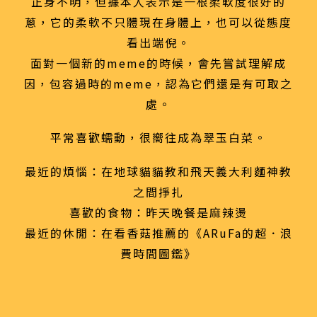
正身不明，但據本人表示是一根柔軟度很好的
蔥，它的柔軟不只體現在身體上，也可以從態度
看出端倪。
面對一個新的meme的時候，會先嘗試理解成
因，包容過時的meme，認為它們還是有可取之
處。
平常喜歡蠕動，很嚮往成為翠玉白菜。
最近的煩惱：在地球貓貓教和飛天義大利麵神教
之間掙扎
喜歡的食物：昨天晚餐是麻辣燙
最近的休閒：在看香菇推薦的《ARuFa的超．浪
費時間圖鑑》