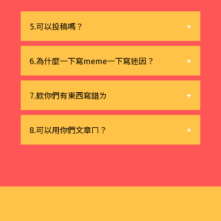
看狀況，粉專有的話就有，沒有就沒
+其他優質內容
有。（網站不會有）
FAQ→你正在看
5.可以投稿嗎？
Links
→精選網站，前往網路世界冒險
Character
→認識培養meme的小夥伴
ㄅ行喔，ㄅ歉。
6.為什麼一下寫meme一下寫迷因？
們
爽。
7.欸你們有東西寫錯ㄌ
可以用底下那個留言，或是粉專私訊。
8.可以用你們文章ㄇ？
好人一定會有好報ㄉ。
文章歡迎轉貼並附上來源。如有改寫或
合作需求請用悄悄話留下信箱，著作財
產權感謝您。