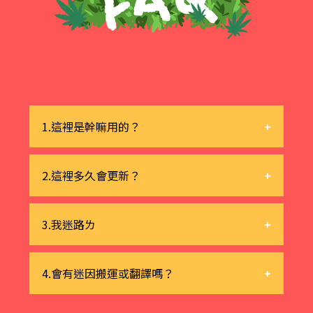
1.這裡是幹嘛用的？
是由ㄇ團隊架設的meme主題網站，
2.這裡多久會更新？
產製迷因科普文還有一些相關的東東。
迷因科普文一週兩次，其他內容不定時
3.我迷路ㄌ
更新，謝謝您的關注。
網站地圖自行取用↓
4.會有迷因搬運或翻譯嗎？
Meme
→看一些memeㄉ背景故事
Project
→小遊戲和meme大大ㄉ專訪