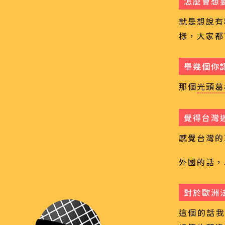
怎麼會想
就是想說有
樣，大家都
舉幾個你
那個
光頭葛
覺得台灣
感覺台灣的
外國的話，
對於歐洲
這個的話我