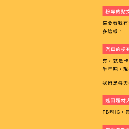
粉專的貼
這要看我有
多這樣。
汽車的梗
有，就是卡
半年吧。現
我們是每天
迷因題材
FB啊IG