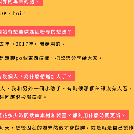
因界的專業術語？
K、boi。
開始有想要做迷因粉專的想法？
去年（2017年）開始用的。
是無聊po個東西這樣，把歡樂分享給大家。
有幾個人？為什麼想增加人手？
個人，我和另外一個小助手。有時候那個私訊沒有人看，
是回應跟按讚這樣。
要花多少時間搜集素材和製圖？都利用什麼時間更新？
每天，然後固定的週末然後才會翻譯，或是就是自己製作