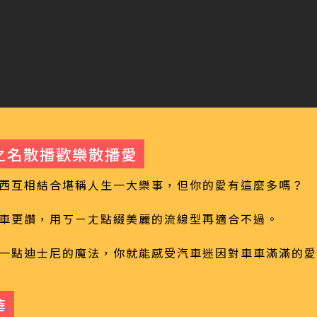
之名散播歡樂散播愛
西互相結合堪稱人生一大樂事，但你的愛有這麼多嗎？
車更讚，用ㄎㄧㄤ點綴美麗的流線型再適合不過。
一點迪士尼的魔法，你就能感受汽車迷因對車車滿滿的愛
華