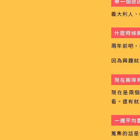
舉一個迷
義大利人、O
什麼時候
兩年前吧，
因為興趣就
現在團隊
現在是兩
看。還有就
一週平均
蒐集的話是