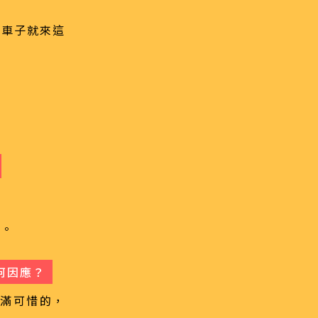
聊車子就來這
u。
何因應？
就滿可惜的，