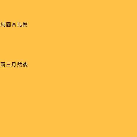
，純圖片比較
概兩三月然後