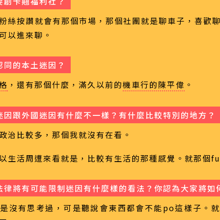
要創卡翹福利社？
粉絲按讚就會有那個市場，那個社團就是聊車子，喜歡
可以進來聊。
認同的本土迷因？
格
，還有那個什麼，滿久以前的
機車行的陳平偉
。
迷因跟外國迷因有什麼不一樣？有什麼比較特別的地方？
政治比較多，那個我就沒有在看。
以生活周遭來看就是，比較有生活的那種感覺。就那個f
法律將有可能限制迷因有什麼樣的看法？你認為大家將如
是沒有思考過，可是聽說會東西都會不能po這樣子。