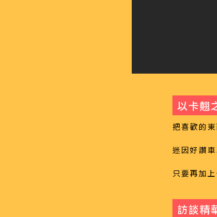
以卡翹
把喜歡的東
迷因好讚車
只要再加上
訪談精