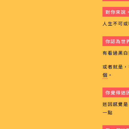
對你來說
人生不可或
你認為世
有看過黑白
或者就是，
個
。
你覺得迷
迷因感覺是
一點