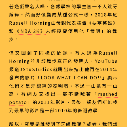
著遊戲聲名大噪，各級學校的學生無一不大跳牙
線舞。然而好像變成某種公式一樣，2018年底
Russell Horning由母親代表控告《要塞英雄》
和
《NBA 2K》
未經授權使用他「發明」的舞
步。
但又回到了同樣的問題，有人認為Russell
Horning並非該舞步真正的發明人，YouTube
頻道JStuStudios就跳出來指出他們在2014年
發布的影片「
LOOK WHAT I CAN DO!!
」顯示
他們才是牙線舞的發明者。不過一山還有一山
高，有網友又找出一部不斷喊著「
mashed
potato
」的2011年影片，最後，網友們所能找
到最早的影片是一部2010年的
舞蹈教學
。
所以，究竟是誰發明了牙線舞呢？或者，我們該