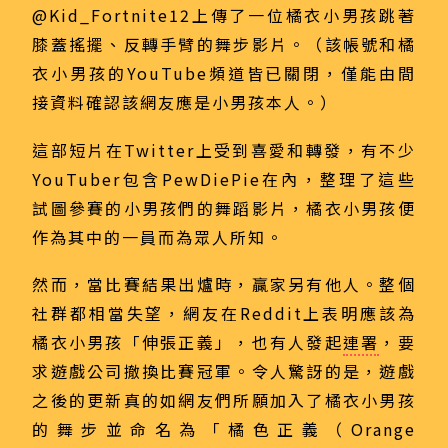
@Kid_Fortnite12上傳了一位橘衣小男孩跳著
膝蓋搖擺、反轉手臂的舞步影片。（該帳號和橘
衣小男孩的YouTube頻道皆已關閉，僅能由間
接資料確認該網友應是小男孩本人。）
這部短片在Twitter上受到喜愛和轉發，有不少
YouTuber包含PewDiePie在內，整理了這些
試圖參賽的小男孩們的舞蹈影片，橘衣小男孩便
作為其中的一員而為眾人所知。
然而，當比賽結果出爐時，贏家另有他人。整個
社群都相當失望，網友在Reddit上表明應該為
橘衣小男孩「伸張正義」，也有人發起
連署
，要
求遊戲公司撤換比賽冠軍。令人驚訝的是，遊戲
之後的更新真的如網友們所願加入了橘衣小男孩
的舞步並命名為「橘色正義（Orange