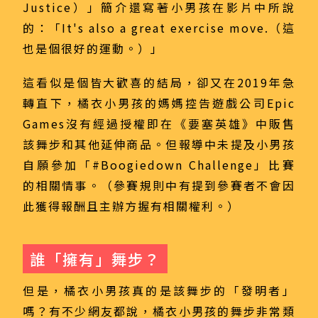
Justice）」簡介還寫著小男孩在影片中所說
的：「It's also a great exercise move.（這
也是個很好的運動。）」
這看似是個皆大歡喜的結局，卻又在2019年急
轉直下，橘衣小男孩的媽媽控告遊戲公司Epic
Games沒有經過授權即在《要塞英雄》中販售
該舞步和其他延伸商品。但報導中未提及小男孩
自願參加「#Boogiedown Challenge」比賽
的相關情事。（參賽規則中有提到參賽者不會因
此獲得報酬且主辦方握有相關權利。）
誰「擁有」舞步？
但是，橘衣小男孩真的是該舞步的「發明者」
嗎？有不少網友都說，橘衣小男孩的舞步非常類