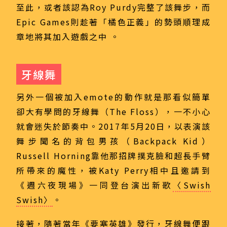
至此，或者該認為Roy Purdy完整了該舞步，而
Epic Games則趁著「橘色正義」的勢頭順理成
章地將其加入遊戲之中 。
牙線舞
另外一個被加入emote的動作就是那看似簡單
卻大有學問的牙線舞（The Floss），一不小心
就會迷失於節奏中。2017年5月20日，以表演該
舞步聞名的背包男孩（Backpack Kid）
Russell Horning靠他那招牌撲克臉和超長手臂
所帶來的魔性，被Katy Perry相中且邀請到
《週六夜現場》一同登台演出新歌
〈Swish
Swish〉
。
接著，隨著當年《要塞英雄》發行，牙線舞便跟