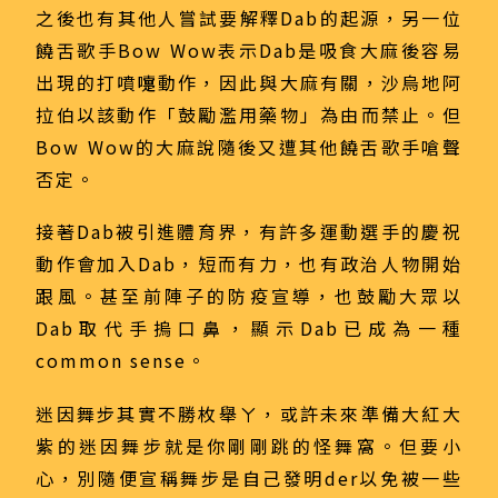
之後也有其他人嘗試要解釋Dab的起源，另一位
饒舌歌手Bow Wow表示Dab是吸食大麻後容易
出現的打噴嚏動作，因此與大麻有關，沙烏地阿
拉伯以該動作「鼓勵濫用藥物」為由而禁止。但
Bow Wow的大麻說隨後又遭其他饒舌歌手嗆聲
否定。
接著Dab被引進體育界，有許多運動選手的慶祝
動作會加入Dab，短而有力，也有政治人物開始
跟風。甚至前陣子的防疫宣導，也鼓勵大眾以
Dab取代手摀口鼻，顯示Dab已成為一種
common sense。
迷因舞步其實不勝枚舉ㄚ，或許未來準備大紅大
紫的迷因舞步就是你剛剛跳的怪舞窩。但要小
心，別隨便宣稱舞步是自己發明der以免被一些