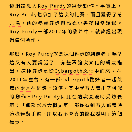
似網路紅人
Roy Purdy
的舞步動作。事實上，
Roy Purdy也參加了這次的比賽，而且獲得了
第
九名
，他的參賽舞步與橘衣小男孩相當類似。
Roy Purdy一部2017年的
影片
中，就曾經出現
過這個動作。
那麼，Roy Purdy就是這個舞步的創始者了嗎？
這又有人要說話了，有些深諳次文化的網友指
出，這種舞步是從
Cybergoth文化
中而來。在
2011年左右，有一部Cybergoth愛好者一起跳
舞的
影片
在網路上流傳，其中就有人舞出了相似
的動作。Roy Purdy因此在這次風波時
受訪
表
示：「那部影片大概是第一部你看到有人跳舞時
這樣舞動手臂，所以我不會真的說我發明了這個
舞步。」