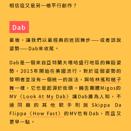
相信這又是另一樁平行創作？
Dab
最後，讓我們以最經典的迷因舞步——或者該說
姿勢——Dab來收尾。
Dab是一個來自亞特蘭大嘻哈盛行地區的舞蹈姿
勢，2015年開始在美國流行，對於這個姿勢的
發明者並沒有一個統一的說法，與
哈林搖和槌子
舞
一樣，它也是起源於街頭。饒舌團體Migos的
MV
〈Look At My Dab〉
讓Dab廣為人知，不
過同廠的其他歌手則說Skippa Da
Flippa
〈How Fast〉
的MV也有Dab，而且又
更早一點。