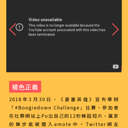
橘色正義
2018年3月30日，《要塞英雄》宣布舉辦
「#Boogiedown Challenge」比賽，參加者
在社群網站上Po出自己的12秒舞蹈短片，贏家
的舞步能被選入emote中。Twitter網友