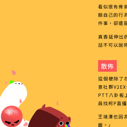
看似很有骨
臉自己的行
件事，卻還
真香延伸出
話不可以說
散佈
這個梗除了在
意社群V2E
PTT八卦
員找柯P直
王境澤也因
飯。」