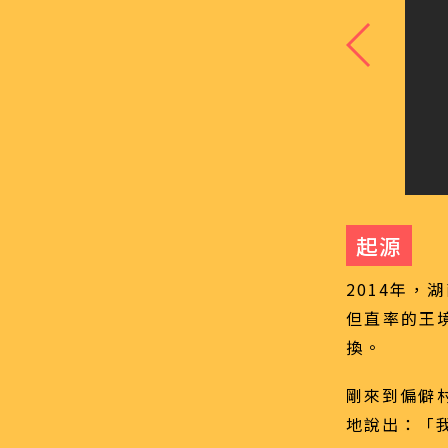
起源
2014年
但直率的王境
換。
剛來到偏僻
地說出：「