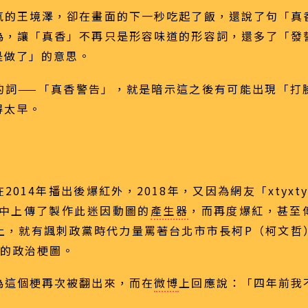
氣的王境澤，卻在畫面的下一秒吃起了飯，還說了句「真
為，讓「真香」不再只是形容味道的形容詞，還多了「發
是做了」的意思。
的詞——「真香警告」，就是暗示這之後有可能出現「打
得太早。
2014年播出後爆紅外，2018年，又因為網友「xtyxt
X中上傳了製作此迷因動圖的
產生器
，而再度爆紅，甚至
板上，就有諷刺政黨時代力量罵著台北市市長柯P（柯文哲
播的政治梗圖。
為這個梗再次被翻出來，而在
微博
上回應說：「四年前我