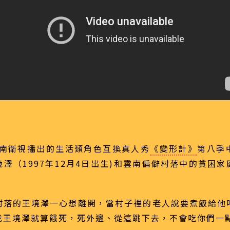
，湖南衛視播出的生活類角色互換真人秀
《變形計》
第八季
澤（1997年12月4日出生)和雲南偏僻村落中的貧困
村落的王境澤一心想離開，當村子裡的老人說要煮飯給他
我王境澤就算餓死，死外邊、從這跳下去，不會吃你們一