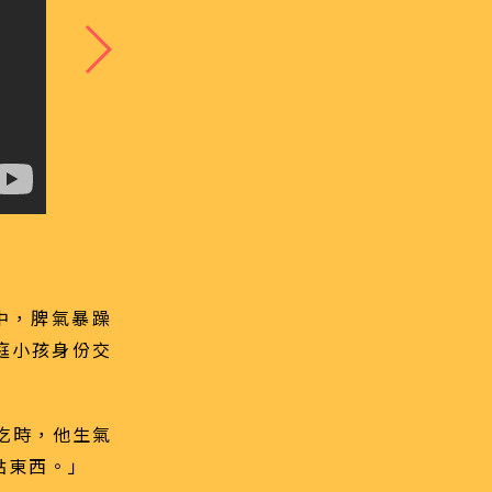
中，脾氣暴躁
家庭小孩身份交
吃時，他生氣
點東西。」