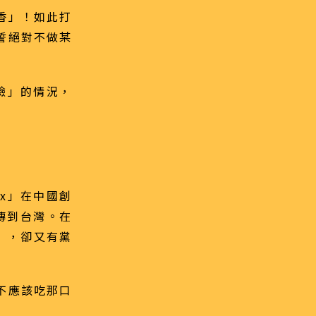
香」！如此打
誓絕對不做某
臉」的情況，
yx」在中國創
傳到台灣。在
），卻又有黨
不應該吃那口