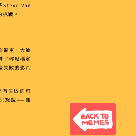
teve Van
證的挑戰。
部較重，大致
鞋子輕鬆穩定
些失敗的影片
還是有失敗的可
只想說——難