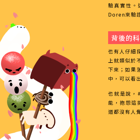
驗真實性。
Doren來
背後的科
也有人仔細
上就類似於
下來；如果
中，可以看
也就是說，#
能，抱怨這
道都沒有人