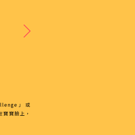
enge」或
丟在寶寶臉上，