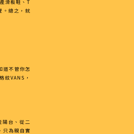
生產滑板鞋、T
覺。總之，就
知道不管你怎
紋VANS，
，從陽台、從二
，只為親自實