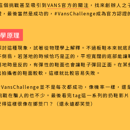
這個挑戰甚至吸引到
VANS官方的關注
，找來創辦人之子S
驗證，最後當然是成功的，#VansChallenge成為官方認
學原理
探討這種現象，試著從物理學上解釋。不過板鞋本來就底
不倒翁，若落地的時候恰巧是正的，平坦寬闊的底部能讓
落地時是反的，有彈性的鞋面也會讓鞋子彈回正面。在某
出拍攝者的鞋面較軟，這樣就比較容易失敗。
VansChallenge並不是每次都成功，像機率一樣，
挑戰在騙人的也不少。最後看完tag這一系列的扔鞋影片
覺得這樣很像在擲筊ㄇ？（還永遠都笑筊）