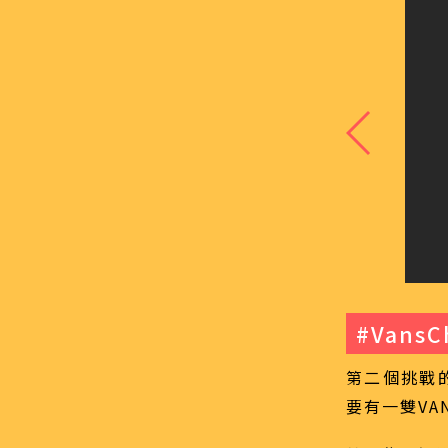
#VansC
第二個挑戰
要有一雙VA