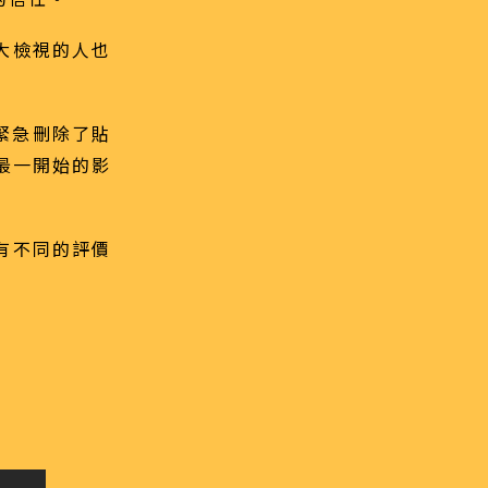
大檢視的人也
者緊急刪除了貼
到最一開始的影
有不同的評價