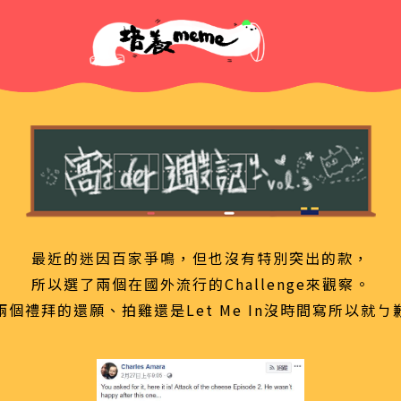
最近的迷因百家爭鳴，但也沒有特別突出的款，
所以選了兩個在國外流行的Challenge來觀察。
兩個禮拜的還願、拍雞還是Let Me In沒時間寫所以就ㄅ