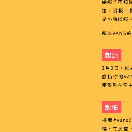
給那些不知道
恤、滑板、
是小時候那
所以VANS
起源
3月2日，推主
麼扔你的V
兩隻鞋在空
散佈
接著#Van
樓、在房間