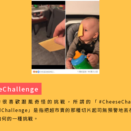
eChallenge
很喜歡跟風奇怪的挑戰，所謂的「#CheeseChall
sedChallenge」是指把超市賣的那種切片起司無預警地
如何的一種挑戰。