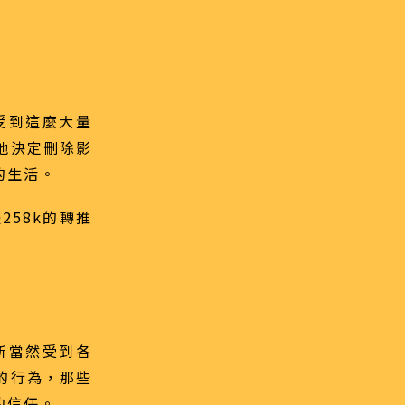
受到這麼大量
他決定刪除影
的生活。
258k的轉推
理所當然受到各
的行為，那些
的信任。