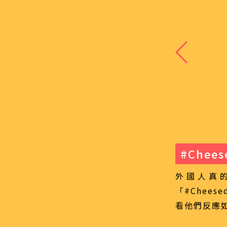
#Chees
外國人真的
「#Chee
看他們反應