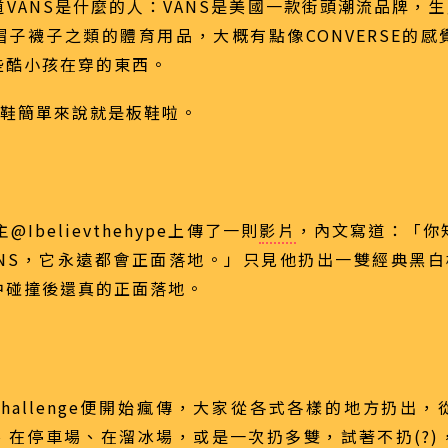
VANS是什麼的人：VANS是美國一款街頭潮流品牌，
帽子襪子之類的體育用品，大概有點像CONVERSE的感
些酷小孩在穿的東西。
的鞋簡單來說就是板鞋啦。
@Ibelievthehype上傳了一則
影片
，內文寫道：「你
ANS，它永遠都會正面落地。」只見他扔出一雙經典黑白格
中碰撞後還真的正面落地。
sChallenge便開始瘋傳，大家從各式各樣的地方扔出
、在停車場、在溜冰場，或是一次扔多雙，試著不扔(?)