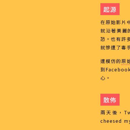
起源
在原始影片
就沿著美麗
恐。也有許
就慘遭了毒
遭模仿的
原
到Faceb
心。
散佈
兩天後，Tw
cheesed 