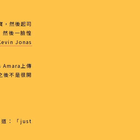
寶，然後起司
，然後一臉惶
Kevin Jonas
 Amara上傳
這之後不是很開
道：「just