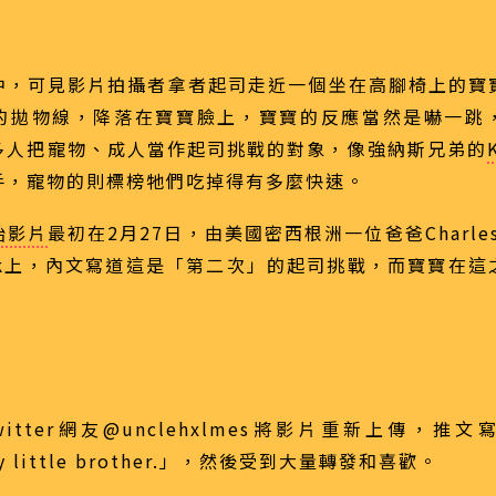
中，可見影片拍攝者拿者起司走近一個坐在高腳椅上的寶
的拋物線，降落在寶寶臉上，寶寶的反應當然是嚇一跳
多人把寵物、成人當作起司挑戰的對象，像強納斯兄弟的
手，寵物的則標榜牠們吃掉得有多麼快速。
始影片
最初在2月27日，由美國密西根洲一位爸爸Charles
ook上，內文寫道這是「第二次」的起司挑戰，而寶寶在
itter網友@unclehxlmes將影片重新上傳，推文寫
my little brother.」，然後受到大量轉發和喜歡。