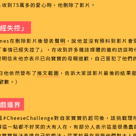
片收到75萬多的愛心時，他刪除了影片。
經失控」
xlmes在刪除影片後發表
聲明
，說他並沒有預料到影片會
「事情已經失控了」，在收到許多雜誌媒體的邀約訪談時
聲明信末他亦表示已向寶寶的母親道歉，自己冒犯了他們
2日他依然發布了
推文截圖
，告訴大家該影片最後的結果是
喜歡數。）
戲邊界
#CheeseChallenge對自家寶寶扔起司後，該挑戰
得這一點都不好笑的大有人在，有部分人表示這是很愚蠢
的寶寶無法表達自己的想法，這等於是在背叛他們對大人