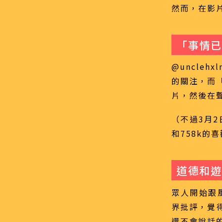
然而，在影
「事情已
@uncleh
的關注，而
片，然後在
（不過3月
和758k的
道德和遊
眾人開始跟風
界批評，覺
還不會說話