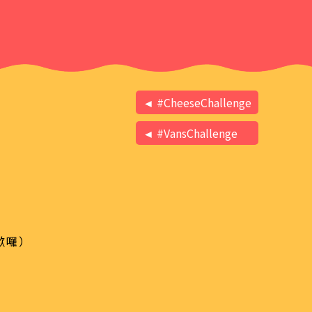
◄ #CheeseChallenge
◄ #VansChallenge
歉囉）