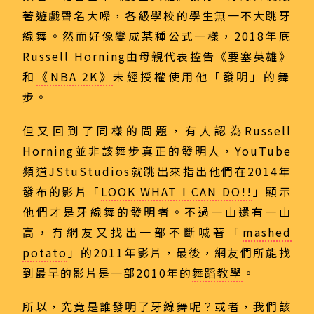
著遊戲聲名大噪，各級學校的學生無一不大跳牙
線舞。然而好像變成某種公式一樣，2018年底
Russell Horning由母親代表控告《要塞英雄》
和
《NBA 2K》
未經授權使用他「發明」的舞
步。
但又回到了同樣的問題，有人認為Russell
Horning並非該舞步真正的發明人，YouTube
頻道JStuStudios就跳出來指出他們在2014年
發布的影片「
LOOK WHAT I CAN DO!!
」顯示
他們才是牙線舞的發明者。不過一山還有一山
高，有網友又找出一部不斷喊著「
mashed
potato
」的2011年影片，最後，網友們所能找
到最早的影片是一部2010年的
舞蹈教學
。
所以，究竟是誰發明了牙線舞呢？或者，我們該