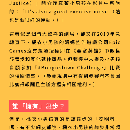
Justice）」簡介還寫著小男孩在影片中所說
的：「It's also a great exercise move.（這
也是個很好的運動。）」
這看似是個皆大歡喜的結局，卻又在2019年急
轉直下，橘衣小男孩的媽媽控告遊戲公司Epic
Games沒有經過授權即在《要塞英雄》中販售
該舞步和其他延伸商品。但報導中未提及小男孩
自願參加「#Boogiedown Challenge」比賽
的相關情事。（參賽規則中有提到參賽者不會因
此獲得報酬且主辦方握有相關權利。）
誰「擁有」舞步？
但是，橘衣小男孩真的是該舞步的「發明者」
嗎？有不少網友都說，橘衣小男孩的舞步非常類