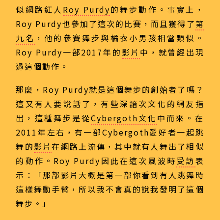
似網路紅人
Roy Purdy
的舞步動作。事實上，
Roy Purdy也參加了這次的比賽，而且獲得了
第
九名
，他的參賽舞步與橘衣小男孩相當類似。
Roy Purdy一部2017年的
影片
中，就曾經出現
過這個動作。
那麼，Roy Purdy就是這個舞步的創始者了嗎？
這又有人要說話了，有些深諳次文化的網友指
出，這種舞步是從
Cybergoth文化
中而來。在
2011年左右，有一部Cybergoth愛好者一起跳
舞的
影片
在網路上流傳，其中就有人舞出了相似
的動作。Roy Purdy因此在這次風波時
受訪
表
示：「那部影片大概是第一部你看到有人跳舞時
這樣舞動手臂，所以我不會真的說我發明了這個
舞步。」