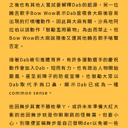
之後也有其他人嘗試要解釋Dab的起源，另一位
饒舌歌手Bow Wow表示Dab是吸食大麻後容易
出現的打噴嚏動作，因此與大麻有關，沙烏地阿
拉伯以該動作「鼓勵濫用藥物」為由而禁止。但
Bow Wow的大麻說隨後又遭其他饒舌歌手嗆聲
否定。
接著Dab被引進體育界，有許多運動選手的慶祝
動作會加入Dab，短而有力，也有政治人物開始
跟風。甚至前陣子的防疫宣導，也鼓勵大眾以
Dab取代手摀口鼻，顯示Dab已成為一種
common sense。
迷因舞步其實不勝枚舉ㄚ，或許未來準備大紅大
紫的迷因舞步就是你剛剛跳的怪舞窩。但要小
心，別隨便宣稱舞步是自己發明der以免被一些