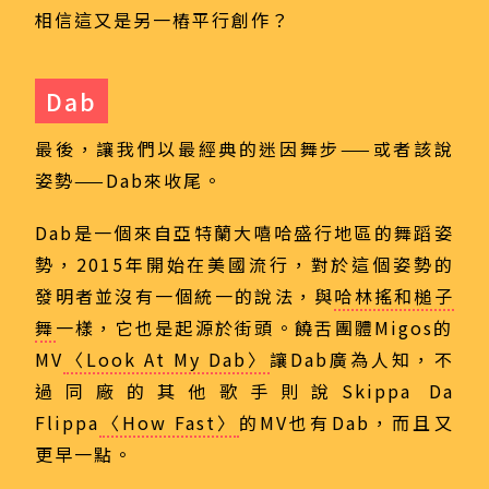
相信這又是另一樁平行創作？
Dab
最後，讓我們以最經典的迷因舞步——或者該說
姿勢——Dab來收尾。
Dab是一個來自亞特蘭大嘻哈盛行地區的舞蹈姿
勢，2015年開始在美國流行，對於這個姿勢的
發明者並沒有一個統一的說法，與
哈林搖和槌子
舞
一樣，它也是起源於街頭。饒舌團體Migos的
MV
〈Look At My Dab〉
讓Dab廣為人知，不
過同廠的其他歌手則說Skippa Da
Flippa
〈How Fast〉
的MV也有Dab，而且又
更早一點。