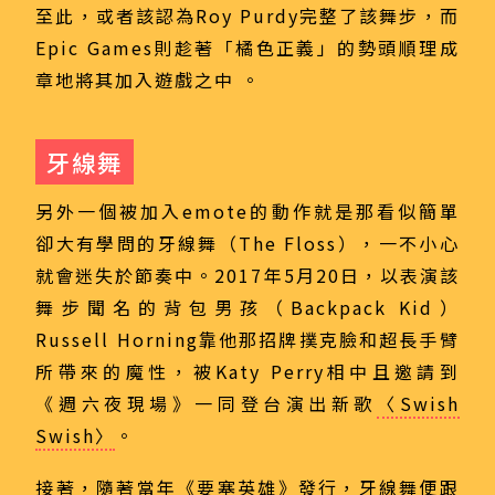
至此，或者該認為Roy Purdy完整了該舞步，而
Epic Games則趁著「橘色正義」的勢頭順理成
章地將其加入遊戲之中 。
牙線舞
另外一個被加入emote的動作就是那看似簡單
卻大有學問的牙線舞（The Floss），一不小心
就會迷失於節奏中。2017年5月20日，以表演該
舞步聞名的背包男孩（Backpack Kid）
Russell Horning靠他那招牌撲克臉和超長手臂
所帶來的魔性，被Katy Perry相中且邀請到
《週六夜現場》一同登台演出新歌
〈Swish
Swish〉
。
接著，隨著當年《要塞英雄》發行，牙線舞便跟