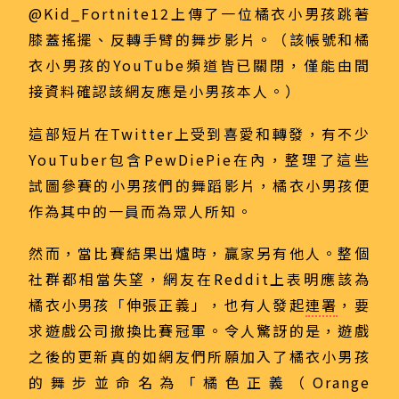
@Kid_Fortnite12上傳了一位橘衣小男孩跳著
膝蓋搖擺、反轉手臂的舞步影片。（該帳號和橘
衣小男孩的YouTube頻道皆已關閉，僅能由間
接資料確認該網友應是小男孩本人。）
這部短片在Twitter上受到喜愛和轉發，有不少
YouTuber包含PewDiePie在內，整理了這些
試圖參賽的小男孩們的舞蹈影片，橘衣小男孩便
作為其中的一員而為眾人所知。
然而，當比賽結果出爐時，贏家另有他人。整個
社群都相當失望，網友在Reddit上表明應該為
橘衣小男孩「伸張正義」，也有人發起
連署
，要
求遊戲公司撤換比賽冠軍。令人驚訝的是，遊戲
之後的更新真的如網友們所願加入了橘衣小男孩
的舞步並命名為「橘色正義（Orange