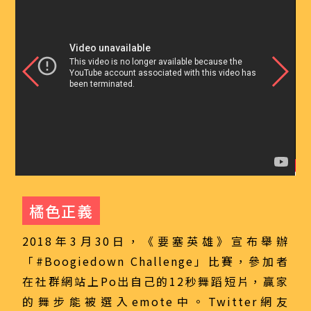
橘色正義
2018年3月30日，《要塞英雄》宣布舉辦
「#Boogiedown Challenge」比賽，參加者
在社群網站上Po出自己的12秒舞蹈短片，贏家
的舞步能被選入emote中。Twitter網友